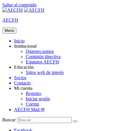
Saltar al contenido
AECFH
Menú
ASOCIACIÓN ECUATORIANA DE FARMACIA
HOSPITALARIA
Inicio
Institucional
Quienes somos
Comisión directiva
Estatutos AECFH
Educación
Sitios web de interés
Socios
Contacto
Mi cuenta
Registro
Iniciar sesión
Cuenta
AECFH Mail ✉
Buscar:
Facebook