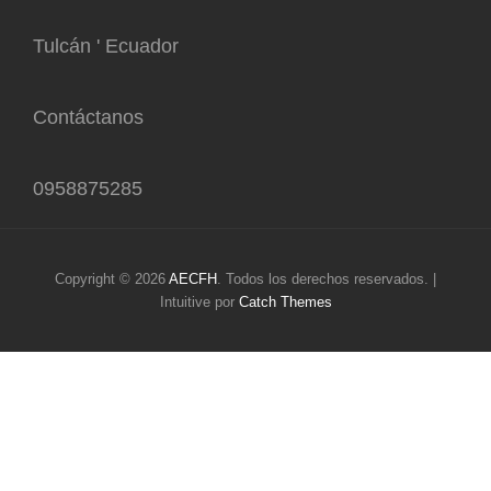
Tulcán ' Ecuador
Contáctanos
0958875285
Copyright © 2026
AECFH
. Todos los derechos reservados. |
Intuitive por
Catch Themes