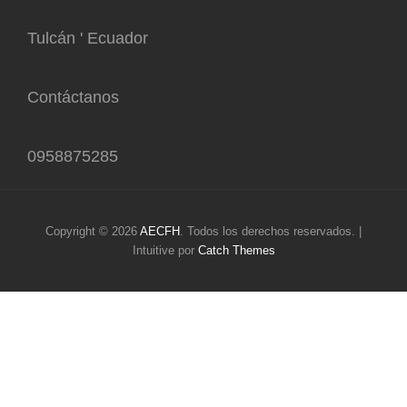
Tulcán ' Ecuador
Contáctanos
0958875285
Copyright © 2026
AECFH
. Todos los derechos reservados. |
Intuitive por
Catch Themes