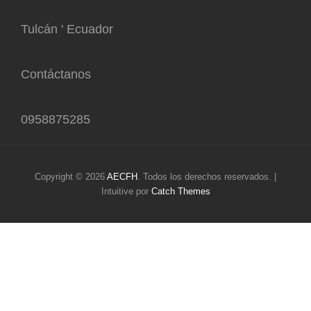
Tulcán ' Ecuador
Contáctanos
0958875285
Copyright © 2026
AECFH
. Todos los derechos reservados. |
Intuitive por
Catch Themes