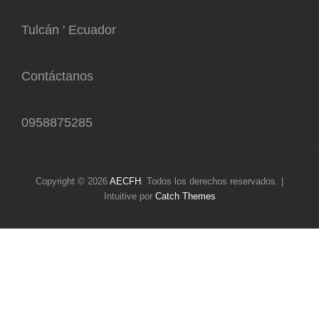
Tulcán ' Ecuador
Contáctanos
0958875285
Copyright © 2026
AECFH
. Todos los derechos reservados. |
Intuitive por
Catch Themes