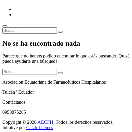
electrónico
Facebook
Correo
electrónico
Buscar
Buscar:
Superposición
No se ha encontrado nada
del
sitio
Parece que no hemos podido encontrar lo que estás buscando. Quizá
pueda ayudarte una búsqueda.
Buscar:
Asociación Ecuatoriana de Farmacéuticos Hospitalarios
Tulcán ' Ecuador
Contáctanos
0958875285
Copyright © 2026
AECFH
. Todos los derechos reservados. |
Intuitive por
Catch Themes