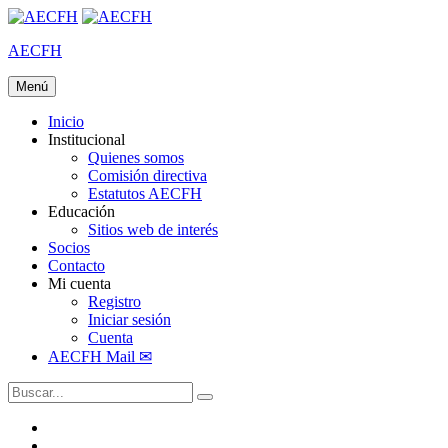
Saltar
al
AECFH
contenido
Menú
ASOCIACIÓN ECUATORIANA DE FARMACIA
HOSPITALARIA
Inicio
Institucional
Quienes somos
Comisión directiva
Estatutos AECFH
Educación
Sitios web de interés
Socios
Contacto
Mi cuenta
Registro
Iniciar sesión
Cuenta
AECFH Mail ✉
Buscar:
Facebook
Correo